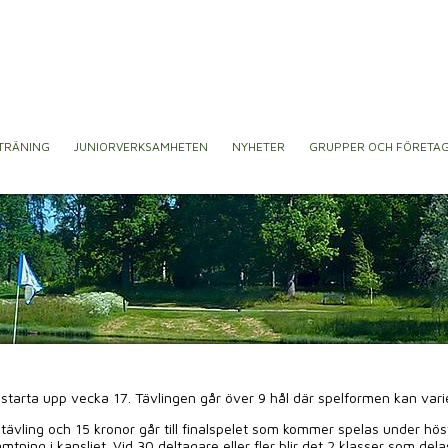
TRÄNING
JUNIORVERKSAMHETEN
NYHETER
GRUPPER OCH FÖRETA
tarta upp vecka 17. Tävlingen går över 9 hål där spelformen kan varier
 tävling och 15 kronor går till finalspelet som kommer spelas under höst
tning i kansliet. Vid 30 deltagare eller fler blir det 2 klasser som del