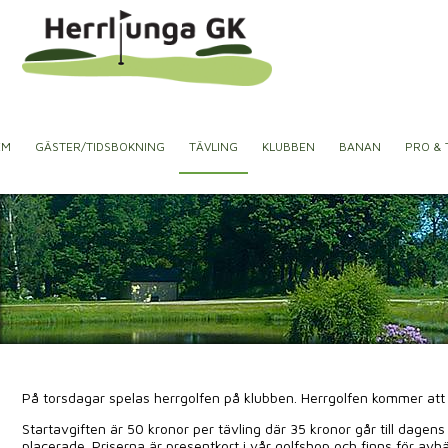
EM
GÄSTER/TIDSBOKNING
TÄVLING
KLUBBEN
BANAN
PRO & 
På torsdagar spelas herrgolfen på klubben. Herrgolfen kommer att s
Startavgiften är 50 kronor per tävling där 35 kronor går till dagens
placerade. Priserna är presentkort i vår golfshop och finns för avhäm